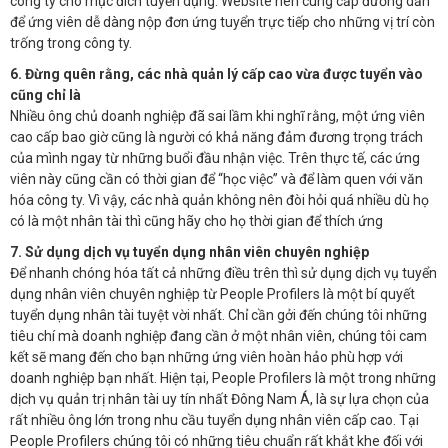
công ty cho mục đích tuyển dụng. Website nên cung cấp đường dẫn
để ứng viên dễ dàng nộp đơn ứng tuyển trực tiếp cho những vị trí còn
trống trong công ty.
6. Đừng quên rằng, các nhà quản lý cấp cao vừa được tuyển vào
cũng chỉ là
Nhiều ông chủ doanh nghiệp đã sai lầm khi nghĩ rằng, một ứng viên
cao cấp bao giờ cũng là người có khả năng đảm đương trọng trách
của mình ngay từ những buổi đầu nhận việc. Trên thực tế, các ứng
viên này cũng cần có thời gian để “học việc” và để làm quen với văn
hóa công ty. Vì vậy, các nhà quản không nên đòi hỏi quá nhiều dù họ
có là một nhân tài thì cũng hãy cho họ thời gian để thích ứng
7. Sử dụng dịch vụ tuyển dụng nhân viên chuyên nghiệp
Để nhanh chóng hóa tất cả những điều trên thì sử dụng dịch vụ tuyển
dụng nhân viên chuyên nghiệp từ People Profilers là một bí quyết
tuyển dụng nhân tài tuyệt vời nhất. Chỉ cần gởi đến chúng tôi những
tiêu chí mà doanh nghiệp đang cần ở một nhân viên, chúng tôi cam
kết sẽ mang đến cho bạn những ứng viên hoàn hảo phù hợp với
doanh nghiệp bạn nhất. Hiện tại, People Profilers là một trong những
dịch vụ quản trị nhân tài uy tín nhất Đông Nam Á, là sự lựa chọn của
rất nhiều ông lớn trong nhu cầu tuyển dụng nhân viên cấp cao. Tại
People Profilers chúng tôi có những tiêu chuẩn rất khắt khe đối với