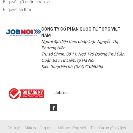
Bí quyết giữ chân nhân tài
Bí quyết sa thải
CÔNG TY CỔ PHẦN QUỐC TẾ TOPG VIỆT
NAM
Người đại diện theo pháp luật: Nguyễn Thị
Phương Hiền
Trụ sở Chính: Số 11, Ngõ 196 Đường Phú Diễn,
Quận Bắc Từ Liêm, tp Hà Nội
Điện thoại liên hệ: (024)71058555
Jobmoi.
Cv là gì Mẫu cv tiếng anh Mẫu cv tiếng việt Tải mẫu sơ yếu lý lịch