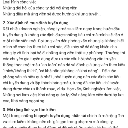
Loại hình công việc
Những đòi hỏi của công ty đối với ứng viên
Những điều mà ứng viên sẽ được hưởng khi ứng tuyển…
2. Xác định rõ mục đích tuyển dụng
Rất nhiều doanh nghiệp, công ty mắc sai lầm ngay trong bước đầu
tuyển dụng là không xác định được những tiêu chí mà mình sẽ cần ở
một nhân viên mới. Gọi ứng viên đến phỏng vấn nhưng lại không biết
mình sẽ chọn họ theo tiêu chí nào, điều này sẽ dễ dàng khiến cho
công ty vô tình loại bỏ đi những ứng viên thật sự phù hợp. Thường thì
các chuyên gia tuyển dụng đưa ra các câu hỏi phỏng vấn truyền
thống theo một mẫu “an toàn” nào đó và đánh giá ứng viên theo kiểu
“thích/không thích”, “có khả năng/không có khả năng”… Để cuộc
phỏng vấn có hiệu quả nhất , nhà tuyển dụng nên xác định các tiêu
chí tuyển dụng và lập thành bảng mẫu, trong đó các tiêu chí tuyển
dụng được chia ra thành mục, ví dụ: Học vấn; Kinh nghiệm làm việc;
Những nơi làm việc; Khả năng quản lý; Khả năng làm việc dưới áp lực
cao; Khả năng ngọai ng
3. Mở rộng lĩnh vực tìm kiếm
Một trong những
bí quyết tuyển dụng nhân tài
chính là mở rộng lĩnh
vực tìm kiếm, không nên chỉ gói gọn trong phạm vi mà công ty,
doanh nghiệp đang hoạt động, vì đối với những nhân tài họ có thể