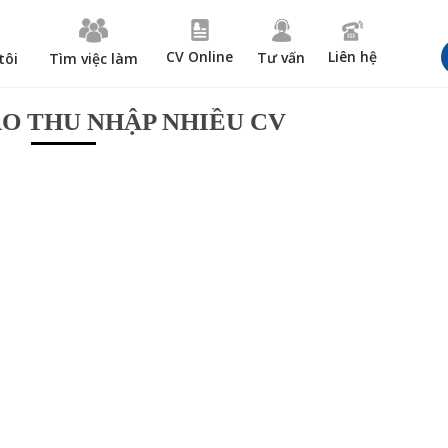
CV Online
Liên hệ
Tư vấn
tôi
Tìm việc làm
O THU NHẬP NHIỀU CV