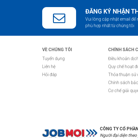
ĐĂNG KÝ NHẬN T
Vui lòng cập nhật email để 
phù hợp nhất từ chúng tôi
VỀ CHÚNG TÔI
CHÍNH SÁCH 
Tuyển dụng
Điều khoản dịc
Liên hệ
Quy chế hoạt 
Hỏi đáp
Thỏa thuận sử
Chính sách bảo
Cơ chế giải quy
CÔNG TY CỔ PHẦN
Người đại diện theo