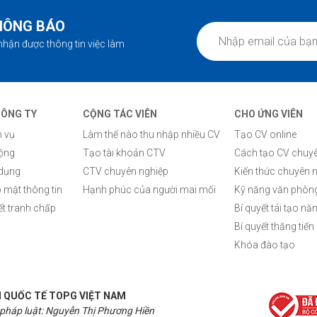
HÔNG BÁO
nhận được thông tin việc làm
CÔNG TY
CỘNG TÁC VIÊN
CHO ỨNG VIÊN
h vụ
Làm thế nào thu nhập nhiều CV
Tạo CV online
động
Tạo tài khoản CTV
Cách tạo CV chuyê
 dụng
CTV chuyên nghiệp
Kiến thức chuyên 
 mật thông tin
Hạnh phúc của người mai mối
Kỹ năng văn phòn
ết tranh chấp
Bí quyết tái tạo nă
Bí quyết thăng tiến
Khóa đào tạo
 QUỐC TẾ TOPG VIỆT NAM
 pháp luật: Nguyễn Thị Phương Hiền