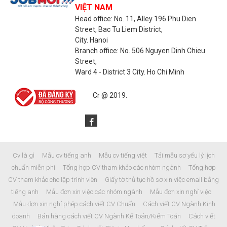
VIỆT NAM
Head office: No. 11, Alley 196 Phu Dien
Street, Bac Tu Liem District,
City. Hanoi
Branch office: No. 506 Nguyen Dinh Chieu
Street,
Ward 4 - District 3 City. Ho Chi Minh
Cr @ 2019.
Cv là gì Mẫu cv tiếng anh Mẫu cv tiếng việt Tải mẫu sơ yếu lý lịch
chuẩn miễn phí Tổng hợp CV tham khảo các nhóm ngành Tổng hợp
CV tham khảo cho lập trình viên Giấy tờ thủ tục hồ sơ xin việc email bằng
tiếng anh Mẫu đơn xin việc các nhóm ngành Mẫu đơn xin nghỉ việc
Mẫu đơn xin nghỉ phép cách viết CV Chuẩn Cách viết CV Ngành Kinh
doanh Bán hàng cách viết CV Ngành Kế Toán/Kiểm Toán Cách viết