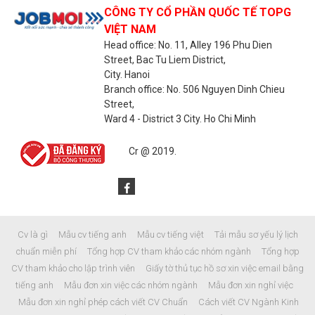
CÔNG TY CỔ PHẦN QUỐC TẾ TOPG
VIỆT NAM
Head office: No. 11, Alley 196 Phu Dien
Street, Bac Tu Liem District,
City. Hanoi
Branch office: No. 506 Nguyen Dinh Chieu
Street,
Ward 4 - District 3 City. Ho Chi Minh
Cr @ 2019.
Cv là gì Mẫu cv tiếng anh Mẫu cv tiếng việt Tải mẫu sơ yếu lý lịch
chuẩn miễn phí Tổng hợp CV tham khảo các nhóm ngành Tổng hợp
CV tham khảo cho lập trình viên Giấy tờ thủ tục hồ sơ xin việc email bằng
tiếng anh Mẫu đơn xin việc các nhóm ngành Mẫu đơn xin nghỉ việc
Mẫu đơn xin nghỉ phép cách viết CV Chuẩn Cách viết CV Ngành Kinh