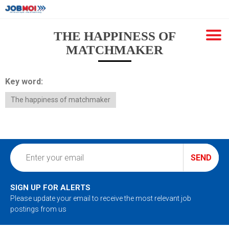
THE HAPPINESS OF
MATCHMAKER
Key word:
The happiness of matchmaker
SEND
SIGN UP FOR ALERTS
Please update your email to receive the most relevant job
postings from us