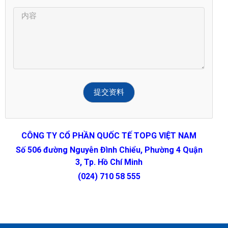
CÔNG TY CỔ PHẦN QUỐC TẾ TOPG VIỆT NAM
Số 506 đường Nguyễn Đình Chiểu, Phường 4 Quận
3, Tp. Hồ Chí Minh
(024) 710 58 555